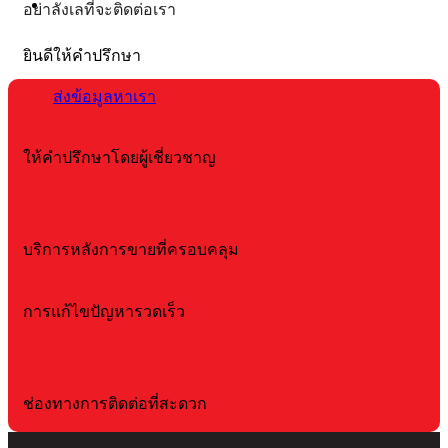
ก้า
อย่าลังเลที่จะติดต่อเรา
อะไร
เจ
มี
คือ
ยินดีให้คำปรึกษา
วิธี
?
Sil
ใช้
ส่งข้อมูลหาเรา
gel
อย่างไร
ทำ
หน้
ให้คำปรึกษาโดยผู้เชี่ยวชาญ
อะ
?
บริการหลังการขายที่ครอบคลุม
การแก้ไขปัญหารวดเร็ว
ช่องทางการติดต่อที่สะดวก