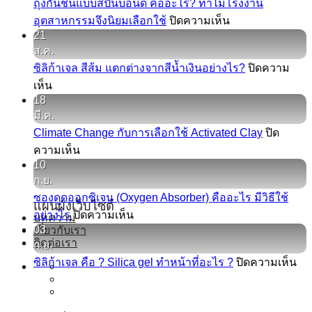
ถุงกันชื้นแบบสปันบอนด์ คืออะไร? ทำไมโรงงาน
บน
อุตสาหกรรมจึงนิยมเลือกใช้
ปิดความเห็น
21
ถุง
ส.ค.
กัน
ซิลิก้าเจล สีส้ม แตกต่างจากสีน้ำเงินอย่างไร?
ปิดความ
ชื้น
บน
เห็น
แบบ
18
ซิ
ส
มี.ค.
ลิ
ปัน
Climate Change กับการเลือกใช้ Activated Clay
ปิด
ก้า
บอนด์
บน
ความเห็น
เจล
คือ
Climate
10
สี
Change
อะไร?
ก.ย.
ส้ม
กับ
ทำไม
ซองดูดออกซิเจน (Oxygen Absorber) คืออะไร มีวิธีใช้
แผนผังเว็บไซต์
แตก
การ
โรงงาน
บน
อย่างไร
ปิดความเห็น
บทความ
ต่าง
เลือก
อุตสาหกรรม
03
เกี่ยวกับเรา
ซอง
จาก
ติดต่อเรา
ใช้
ก.ย.
จึง
ดูด
สีน้ำเงิน
Activated
บน
ซิลิก้าเจล คือ ? Silica gel ทำหน้าที่อะไร ?
ปิดความเห็น
นิยม
ออกซิเจน
Clay
อย่างไร?
ซิ
(Oxygen
เลือก
Absorber)
ลิ
ใช้
คือ