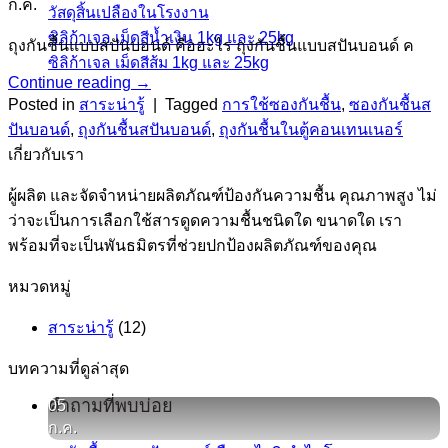
ก.ค.
วัสดุสิ้นเปลืองในโรงงาน
ซิลิก้าเจล เม็ดสีน้ำเงิน 1kg และ 25kg
ถุงกันชื้นแบบสปันบอนด์ คืออะไร ถุงกันชื้นแบบสปันบอนด์ ค
ซิลิก้าเจล เม็ดสีส้ม 1kg และ 25kg
Continue reading
→
Posted in
สาระน่ารู้
|
Tagged
การใช้ซองกันชื้น
,
ซองกันชื้นส
ปันบอนด์
,
ถุงกันชื้นสปันบอนด์
,
ถุงกันชื้นในตู้คอนเทนเนอร์
เกี่ยวกับเรา
ผู้ผลิต และจัดจำหน่ายผลิตภัณฑ์ป้องกันความชื้น คุณภาพสูง ไม่
ว่าจะเป็นการเลือกใช้สารดูดความชื้นชนิดใด ขนาดใด เรา
พร้อมที่จะเป็นพันธมิตรที่ช่วยปกป้องผลิตภัณฑ์ของคุณ
หมวดหมู่
สาระน่ารู้
(12)
บทความที่ดูล่าสุด
คำถามที่พบบ่อย
05
ก.ค.