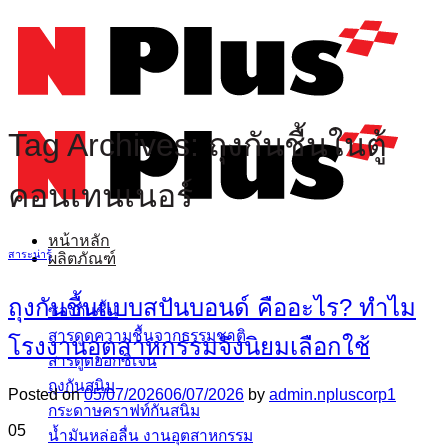
ข้าม
ไป
ยัง
เนื้อหา
Tag Archives:
ถุงกันชื้นในตู้
คอนเทนเนอร์
หน้าหลัก
สาระน่ารู้
ผลิตภัณฑ์
ถุงกันชื้นแบบสปันบอนด์ คืออะไร? ทำไม
ซองกันชื้น
สารดูดความชื้นจากธรรมชาติ
โรงงานอุตสาหกรรมจึงนิยมเลือกใช้
สารดูดออกซิเจน
ถุงกันสนิม
Posted on
05/07/2026
06/07/2026
by
admin.npluscorp1
กระดาษคราฟท์กันสนิม
05
น้ำมันหล่อลื่น งานอุตสาหกรรม